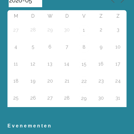
M
D
W
D
V
Z
Z
28
29
30
2
3
27
1
4
5
6
7
9
10
8
11
12
13
14
16
17
15
18
19
20
21
23
24
22
25
26
27
28
30
31
29
Evenementen