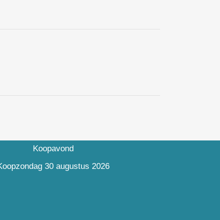
venementen
Zomervakantie 2026
Koopavond
Koopavond
Koopavond
Koopavond
Koopzondag 30 augustus 2026