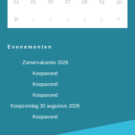
24
25
26
27
29
28
30
31
1
2
3
5
6
4
Evenementen
Zomervakantie 2026
Koopavond
Koopavond
Koopavond
Koopzondag 30 augustus 2026
Koopavond