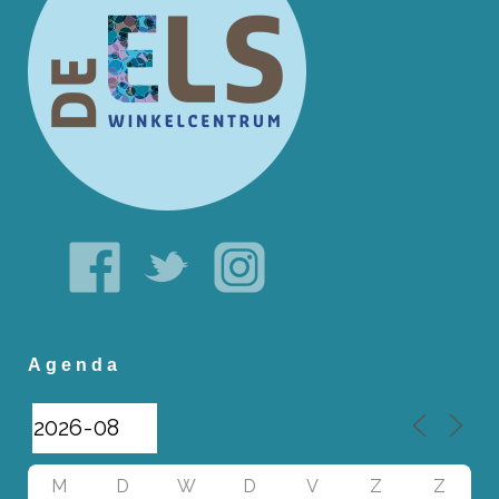
Agenda
M
D
W
D
V
Z
Z