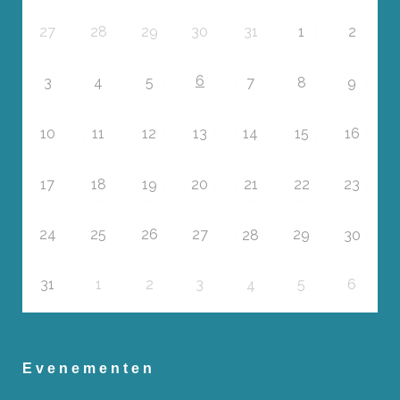
27
28
29
30
31
1
2
6
3
4
5
7
8
9
10
11
12
13
14
15
16
17
18
19
20
21
22
23
24
25
26
27
29
28
30
31
1
2
3
5
6
4
Evenementen