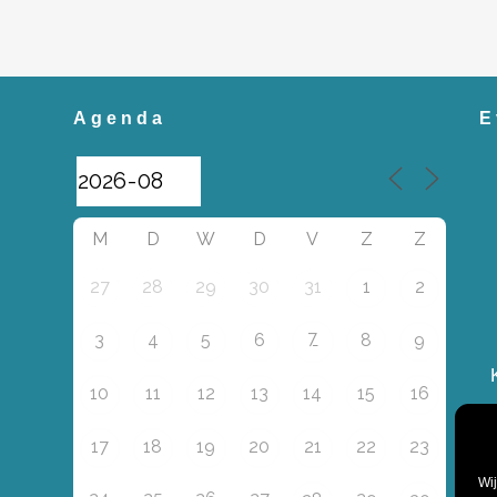
Agenda
E
M
D
W
D
V
Z
Z
27
28
29
30
31
1
2
7
3
4
5
6
8
9
10
11
12
13
14
15
16
17
18
19
20
21
22
23
Wij