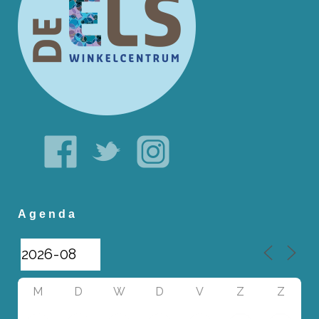
Agenda
M
D
W
D
V
Z
Z