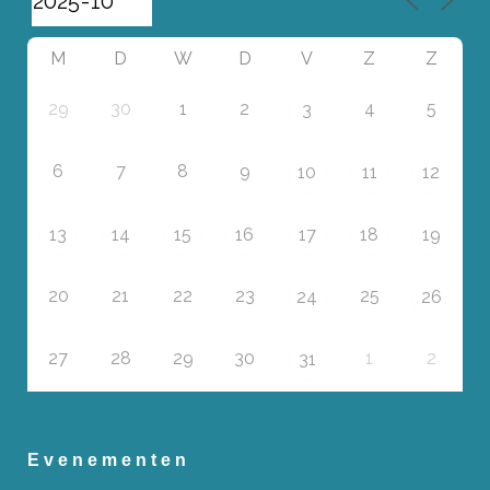
M
D
W
D
V
Z
Z
29
30
1
2
4
5
3
6
7
8
9
10
11
12
13
14
15
16
17
18
19
20
21
22
23
25
24
26
27
28
29
30
1
2
31
Evenementen