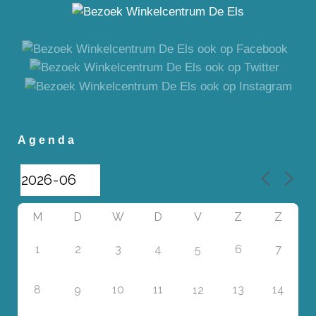
Agenda
M
D
W
D
V
Z
Z
1
2
3
4
6
7
5
8
9
10
11
13
14
12