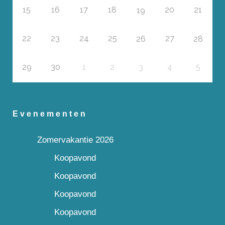
15
16
17
18
20
21
19
22
23
24
25
27
26
28
29
30
1
2
4
5
3
Evenementen
Zomervakantie 2026
Koopavond
Koopavond
Koopavond
Koopavond