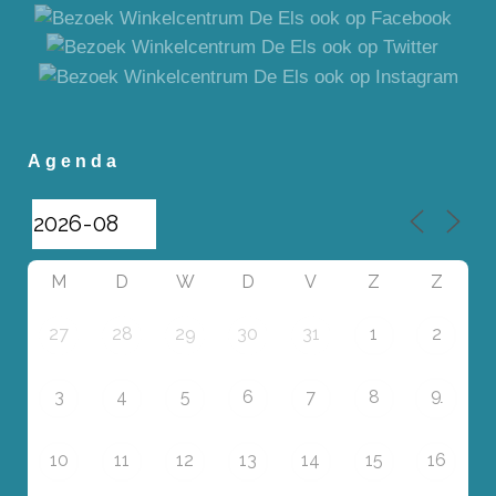
Agenda
M
D
W
D
V
Z
Z
27
28
29
30
31
1
2
9
3
4
5
6
7
8
10
11
12
13
14
15
16