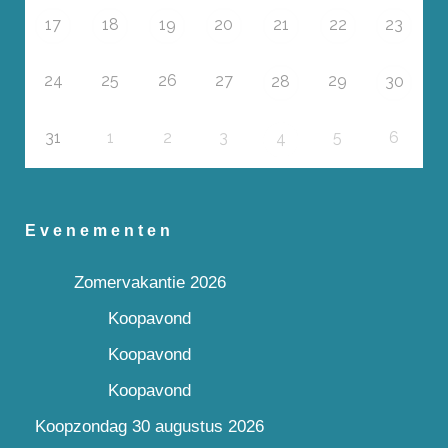
17
18
19
20
21
22
23
24
25
26
27
29
28
30
31
1
2
3
5
6
4
Evenementen
Zomervakantie 2026
Koopavond
Koopavond
Koopavond
Koopzondag 30 augustus 2026