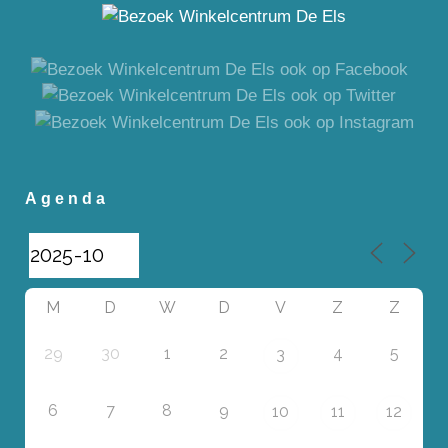
Agenda
M
D
W
D
V
Z
Z
29
30
1
2
4
5
3
6
7
8
9
10
11
12