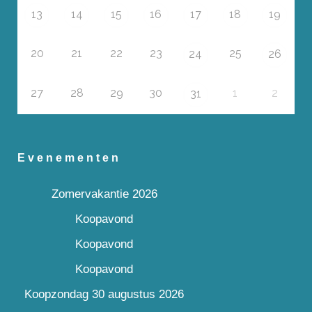
13
14
15
16
17
18
19
20
21
22
23
25
24
26
27
28
29
30
1
2
31
Evenementen
Zomervakantie 2026
Koopavond
Koopavond
Koopavond
Koopzondag 30 augustus 2026