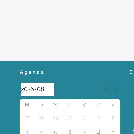
Agenda
E
M
D
W
D
V
Z
Z
27
28
29
30
31
1
2
8
3
4
5
6
7
9