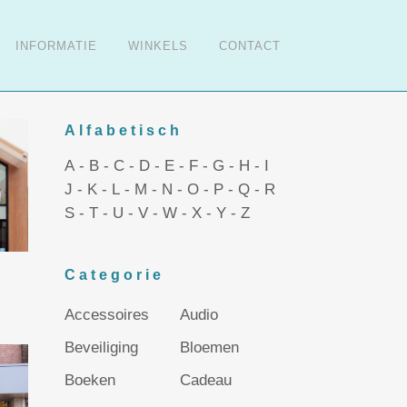
INFORMATIE
WINKELS
CONTACT
Alfabetisch
A
-
B
-
C
-
D
-
E
-
F
-
G
-
H
-
I
J
-
K
-
L
-
M
-
N
-
O
-
P
-
Q
-
R
S
-
T
-
U
-
V
-
W
-
X
-
Y
-
Z
Categorie
Accessoires
Audio
Beveiliging
Bloemen
Boeken
Cadeau