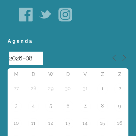
Agenda
M
D
W
D
V
Z
Z
27
28
29
30
31
1
2
7
3
4
5
6
8
9
10
11
12
13
14
15
16