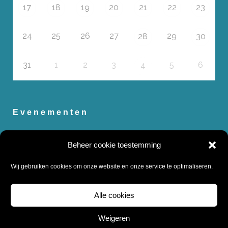
17
18
19
20
21
22
23
24
25
26
27
29
28
30
31
1
2
3
5
6
4
Evenementen
Zomervakantie 2026
Beheer cookie toestemming
Koopavond
Wij gebruiken cookies om onze website en onze service te optimaliseren.
Koopavond
Koopavond
Alle cookies
Koopavond
Weigeren