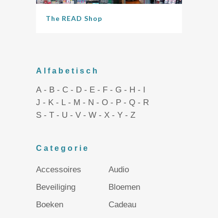
The READ Shop
Alfabetisch
A
-
B
-
C
-
D
-
E
-
F
-
G
-
H
-
I
J
-
K
-
L
-
M
-
N
-
O
-
P
-
Q
-
R
S
-
T
-
U
-
V
-
W
-
X
-
Y
-
Z
Categorie
Accessoires
Audio
Beveiliging
Bloemen
Boeken
Cadeau