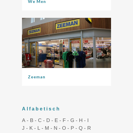
We Men
Zeeman
Alfabetisch
A
-
B
-
C
-
D
-
E
-
F
-
G
-
H
-
I
J
-
K
-
L
-
M
-
N
-
O
-
P
-
Q
-
R